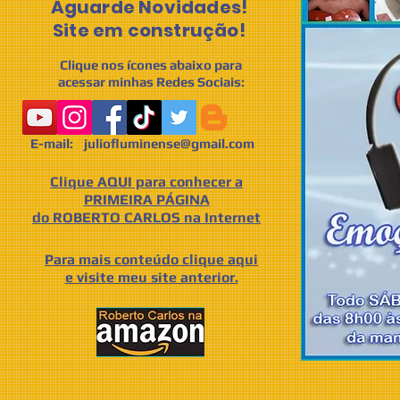
Aguarde Novidades!
Site em construção!
Clique nos ícones abaixo para
acessar minhas Redes Sociais:
E-mail: juliofluminense@gmail.com
Clique AQUI para conhecer a
PRIMEIRA PÁGINA
do ROBERTO CARLOS na Internet
Para mais conteúdo clique aqui
e visite meu site anterior.